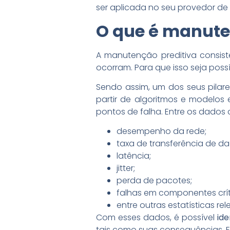
ser aplicada no seu provedor de i
O que é manute
A manutenção preditiva consis
ocorram. Para que isso seja possí
Sendo assim, um dos seus pilar
partir de algoritmos e modelos
pontos de falha. Entre os dados 
desempenho da rede;
taxa de transferência de da
latência;
jitter;
perda de pacotes;
falhas em componentes crít
entre outras estatísticas rel
Com esses dados, é possível
ide
tais como suas consequências. En