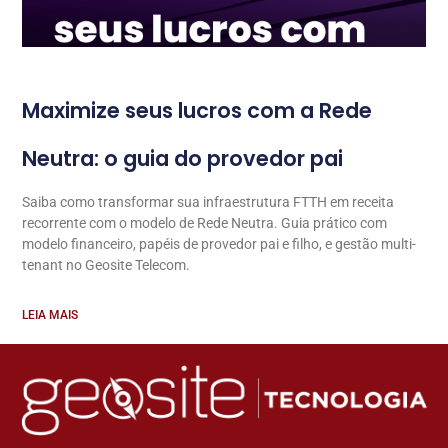
Maximize seus lucros com a Rede
Neutra: o guia do provedor pai
Saiba como transformar sua infraestrutura FTTH em receita
recorrente com o modelo de Rede Neutra. Guia prático com
modelo financeiro, papéis de provedor pai e filho, e gestão multi-
tenant no Geosite Telecom.
LEIA MAIS