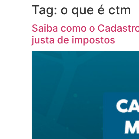
Tag:
o que é ctm
Saiba como o Cadastro 
justa de impostos