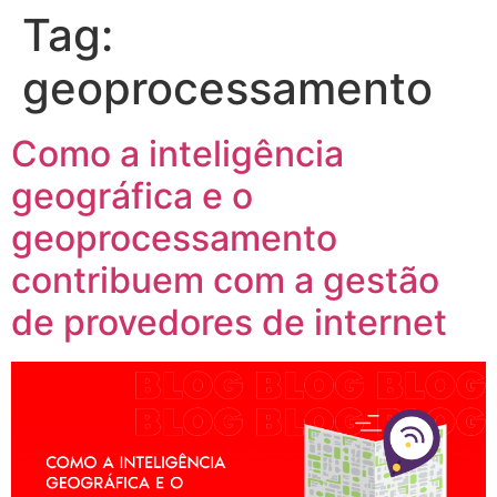
Tag:
geoprocessamento
Como a inteligência
geográfica e o
geoprocessamento
contribuem com a gestão
de provedores de internet