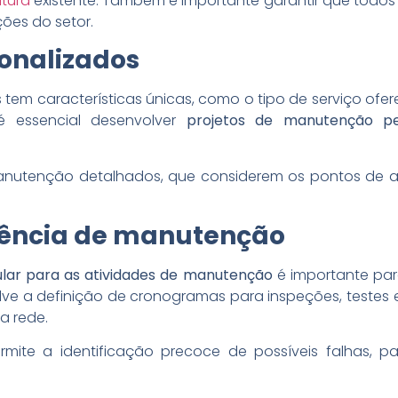
utura
existente. Também é importante garantir que todos
ões do setor.
sonalizados
em características únicas, como o tipo de serviço ofe
 é essencial desenvolver
projetos de manutenção pe
manutenção detalhados, que considerem os pontos de a
ência de manutenção
ular para as atividades de manutenção
é importante par
lve a definição de cronogramas para inspeções, testes 
a rede.
te a identificação precoce de possíveis falhas, par