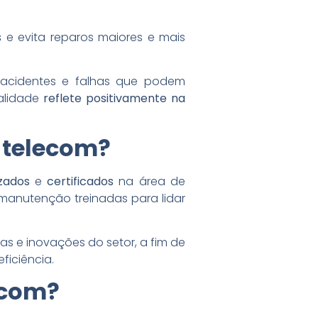
s
e evita reparos maiores e mais
e acidentes e falhas que podem
ualidade
reflete positivamente na
 telecom?
izados
e
certificados
na área de
manutenção treinadas para lidar
as e inovações do setor, a fim de
ficiência.
ecom?