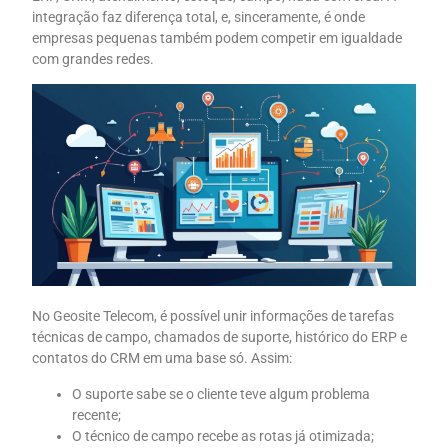
integração faz diferença total, e, sinceramente, é onde
empresas pequenas também podem competir em igualdade
com grandes redes.
No Geosite Telecom, é possível unir informações de tarefas
técnicas de campo, chamados de suporte, histórico do ERP e
contatos do CRM em uma base só. Assim:
O suporte sabe se o cliente teve algum problema
recente;
O técnico de campo recebe as rotas já otimizada;