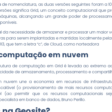
e nomenclatura, as duas versões seguintes foram a 10g
ersões significa Grid, um conceito computacional que p
 máquinas, alcançando um grande poder de processam
poníveis.
 da necessidade de armazenar e processar um maior vo
as para serem implantadas e mantidas localmente pelas
13, que tem a letra “c”, de Cloud, como norteadora
a computação em nuvem
trutura de computação em Grid é levada ao extremo ao
cidade de armazenamento, processamento e compartilh
uvem une a economia em recursos de infraestrutura,
escalável (o provisionamento de mais recursos computa
l (ao permitir que os recursos computacionais se
pecialista em banco de dados, Bruno Perillo.
 na Geosite?