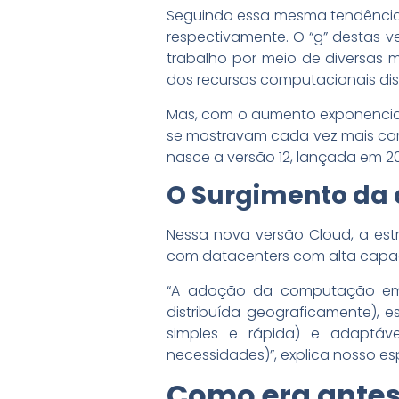
Seguindo essa mesma tendência d
respectivamente. O “g” destas v
trabalho por meio de diversas
dos recursos computacionais dis
Mas, com o aumento exponencial
se mostravam cada vez mais car
nasce a versão 12, lançada em 20
O Surgimento d
Nessa nova versão Cloud, a es
com datacenters com alta capa
“A adoção da computação em n
distribuída geograficamente), 
simples e rápida) e adaptáve
necessidades)”, explica nosso es
Como era antes