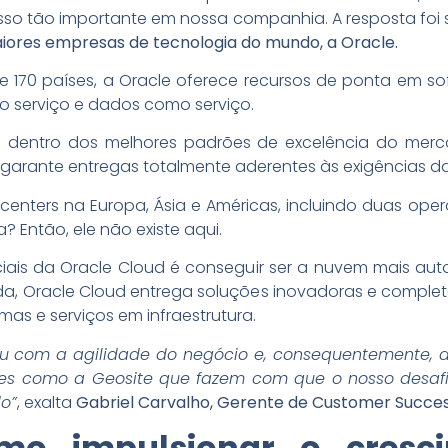
so tão importante em nossa companhia. A resposta foi 
iores empresas de tecnologia do mundo, a Oracle.
e 170 países, a Oracle oferece recursos de ponta em so
mo serviço e dados como serviço.
da dentro dos melhores padrões de excelência do me
 garante entregas totalmente aderentes às exigências da
nters na Europa, Ásia e Américas, incluindo duas opera
 Então, ele não existe aqui.
iais da Oracle Cloud é conseguir ser a nuvem mais a
da, Oracle Cloud entrega soluções inovadoras e comple
as e serviços em infraestrutura.
iu com a agilidade do negócio e, consequentemente, 
tes como a Geosite que fazem com que o nosso desafio
o”
, exalta
Gabriel Carvalho, Gerente de Customer Succes
omo impulsionar o cresc