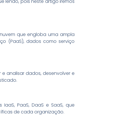
 lendo, pois neste artigo iremos
em nuvem que engloba uma ampla
viço (PaaS), dados como serviço
e analisar dados, desenvolver e
sticado.
s IaaS, PaaS, DaaS e SaaS, que
íficas de cada organização.