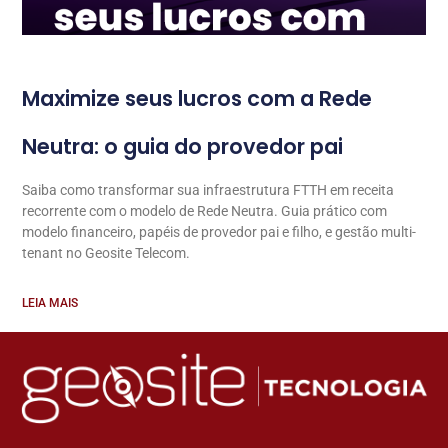
Maximize seus lucros com a Rede
Neutra: o guia do provedor pai
Saiba como transformar sua infraestrutura FTTH em receita
recorrente com o modelo de Rede Neutra. Guia prático com
modelo financeiro, papéis de provedor pai e filho, e gestão multi-
tenant no Geosite Telecom.
LEIA MAIS