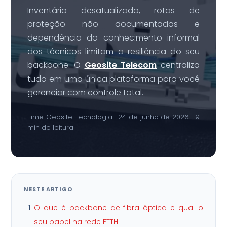
Inventário desatualizado, rotas de
proteção não documentadas e
dependência do conhecimento informal
dos técnicos limitam a resiliência do seu
backbone. O
Geosite Telecom
centraliza
tudo em uma única plataforma para você
gerenciar com controle total.
Time Geosite Tecnologia · 24 de junho de 2026 · 9
min de leitura
NESTE ARTIGO
O que é backbone de fibra óptica e qual o
seu papel na rede FTTH