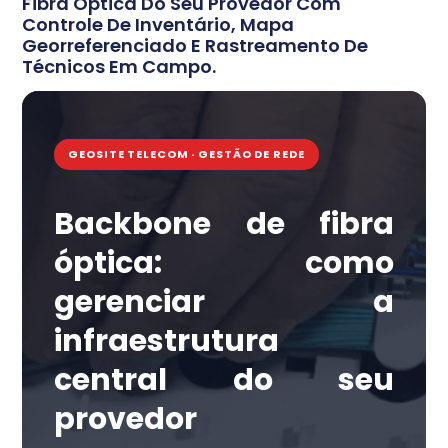
Fibra Óptica Do Seu Provedor Com
Controle De Inventário, Mapa
Georreferenciado E Rastreamento De
Técnicos Em Campo.
GEOSITE TELECOM · GESTÃO DE REDE
Backbone de fibra
óptica: como
gerenciar a
infraestrutura
central do seu
provedor