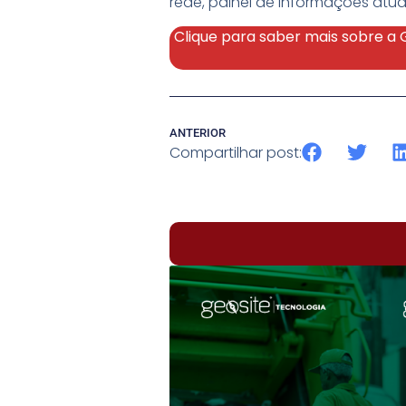
rede, painel de informações atua
Clique para saber mais sobre a
ANTERIOR
Compartilhar post: