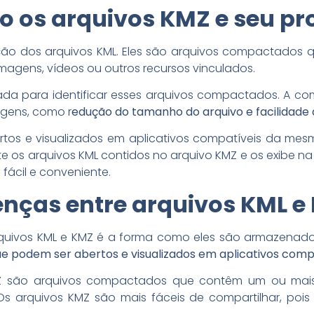
os arquivos KMZ e seu pr
ção dos arquivos KML. Eles são arquivos compactados 
magens, vídeos ou outros recursos vinculados.
ada para identificar esses arquivos compactados. A 
agens, como r
edução do tamanho do arquivo e facilidade
tos e visualizados em aplicativos compatíveis da mes
e os arquivos KML contidos no arquivo KMZ e os exibe na i
 fácil e conveniente.
renças entre arquivos KML e
 arquivos KML e KMZ é a forma como eles são armazenado
e podem ser abertos e visualizados em aplicativos compa
KMZ são arquivos compactados que contêm um ou mais
 Os arquivos KMZ são mais fáceis de compartilhar, poi