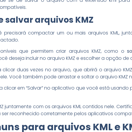
ifique-se de salvar o arquivo com a extensão kml par
compatíveis.
 e salvar arquivos KMZ
cê precisará compactar um ou mais arquivos KML, jun
pactado.
sponíveis que permitem criar arquivos KMZ, como o
s
você deseja incluir no arquivo KMZ e escolher a opção d
ta clicar duas vezes no arquivo, que abrirá o arquivo 
nele. Você também pode arrastar e soltar o arquivo KMZ n
 clicar em “Salvar” no aplicativo que você está usando p
MZ juntamente com os arquivos KML contidos nele. Certif
 ser reconhecido corretamente pelos aplicativos compatí
uns para arquivos KML e 