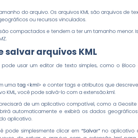
tamanho do arquivo. Os arquivos KML são arquivos de t
eográficos ou recursos vinculados.
, são compactados e tendem a ter um tamanho menor. Is
MZ.
 e salvar arquivos KML
ê pode usar um editor de texto simples, como o Bloco d
om uma
tag <kml>
e conter tags e atributos que descrev
ivo KML, você pode salvá-lo com a extensão.kml.
 precisará de um aplicativo compatível, como a Geosite
abrirá automaticamente e exibirá os dados geográfico
do aplicativo.
ocê pode simplesmente clicar em
“Salvar”
no aplicativo 