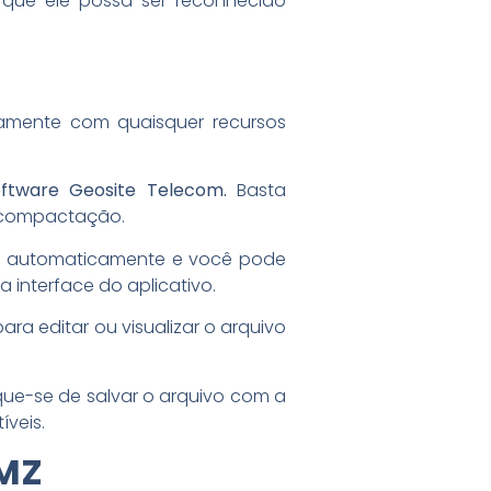
a que ele possa ser reconhecido
tamente com quaisquer recursos
oftware Geosite Telecom.
Basta
e compactação.
KMZ automaticamente e você pode
a interface do aplicativo.
ara editar ou visualizar o arquivo
ique-se de salvar o arquivo com a
veis.
KMZ