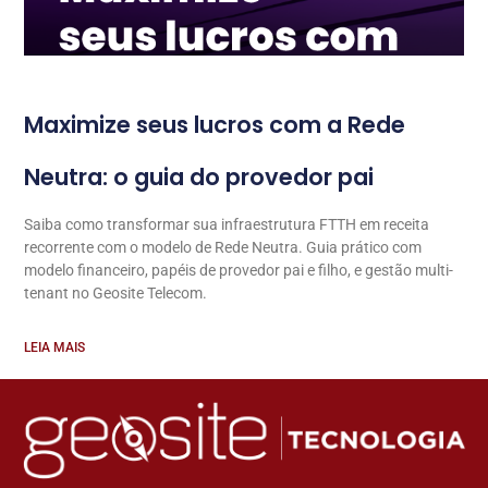
Maximize seus lucros com a Rede
Neutra: o guia do provedor pai
Saiba como transformar sua infraestrutura FTTH em receita
recorrente com o modelo de Rede Neutra. Guia prático com
modelo financeiro, papéis de provedor pai e filho, e gestão multi-
tenant no Geosite Telecom.
LEIA MAIS