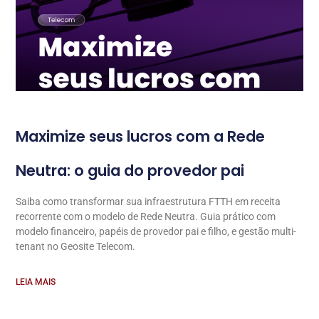
Maximize seus lucros com a Rede
Neutra: o guia do provedor pai
Saiba como transformar sua infraestrutura FTTH em receita
recorrente com o modelo de Rede Neutra. Guia prático com
modelo financeiro, papéis de provedor pai e filho, e gestão multi-
tenant no Geosite Telecom.
LEIA MAIS