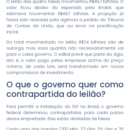
O leilão das quatro faixas movimentou R$46,7 bilhões. O
valor ficou abaixo do esperado pela Anatel, que
estimava movimentar R$49,7 bilhões. A projeção já
havia sido revisada pela agência a pedido do Tribunal
de Contas da União, que viu erros na precificação
inicial.
Do total movimentado no leilão, R$7,4 bilhões são de
outorga, mas essa quantia não necessariamente vai
para o caixa governo. O edital prevê que parte do ágio,
isto é, o valor pago pelas empresas acima do preço
mínimo de cada lote, será transformado em novos
compromissos de investimento.
O que o governo quer como
contrapartida do leilão?
Para permitir a instalação do 5G no Brasil, o governo
federal determinou contrapartidas para cada passo
dessa empreitada. Elas estão atreladas às faixas.
Cada uma das bandas (700 MHz; 2,3 GHz; 3,5 GHz e 26